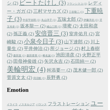
ビートたけし
(3)
シ
(2)
レディ
フランシスコ
(1)
下重暁
ー・ガガ
(2)
三村マサカズ
(2)
三谷龍二
(1)
子
(3)
五味太郎
(2)
中谷宇吉郎
(1)
丸山洋子
(1)
伊藤洋志
(1)
児
坂本龍一
(2)
壇蜜
(2)
太田和彦
玉光史
(1)
城山三郎
(1)
安倍晋三
(3)
(2)
孫正義
(2)
室井佑月
(2)
宮
小泉今日子
(3)
崎駿
(2)
山下達郎
(2)
川上
量生
(2)
平井伸治
(2)
所ジョージ
(2)
村上春樹
(2)
池田清彦
(2)
火野正平
森田直
(1)
森田貴英
(1)
椎名誠
(1)
(2)
田母神俊雄
(2)
矢沢永吉
(2)
石田純一
(2)
美輪明宏
(4)
舛添要一
(2)
茂木健一郎
(2)
菅原文太
(2)
辰野勇
(2)
貝沼航
(1)
Emotion
ユー
フラストレーション
イライラ
ノスタルジア
バランス