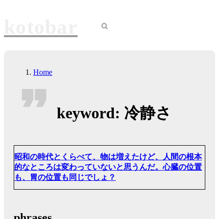
Skip
to
kotobar
content
Navigation
Menu
Home
keyword:
冷静さ
昭和の時代とくらべて、物は増えたけど、人間の根本
的なところは変わっていないと思うんだ。心臓の位置
も、胃の位置も同じでしょ？
phrases