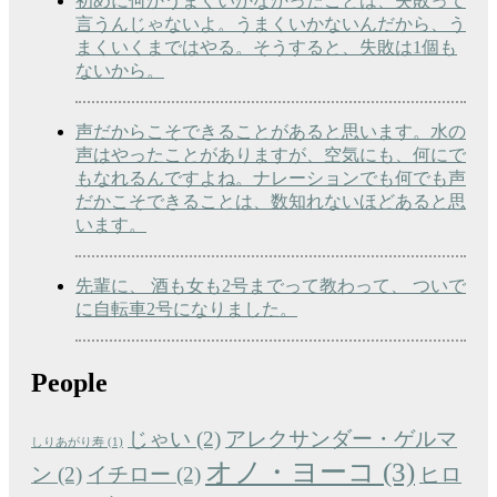
初めに何かうまくいかなかったことは、失敗って
言うんじゃないよ。うまくいかないんだから、う
まくいくまではやる。そうすると、失敗は1個も
ないから。
声だからこそできることがあると思います。水の
声はやったことがありますが、空気にも、何にで
もなれるんですよね。ナレーションでも何でも声
だかこそできることは、数知れないほどあると思
います。
先輩に、 酒も女も2号までって教わって、 ついで
に自転車2号になりました。
People
じゃい
(2)
アレクサンダー・ゲルマ
しりあがり寿
(1)
オノ・ヨーコ
(3)
ン
(2)
イチロー
(2)
ヒロ