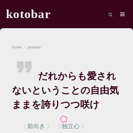
Skip
to
kotobar
content
Navig
Menu
Home
phrases
だれからも愛され
ないということの自由気
ままを誇りつつ咲け
前向き
独立心