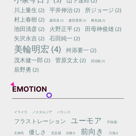
小泉今日子
(3)
山下達郎
(2)
川上量生
(2)
平井伸治
(2)
所ジョージ
(2)
村上春樹
(2)
森田直
(1)
森田貴英
(1)
椎名誠
(1)
池田清彦
(2)
火野正平
(2)
田母神俊雄
(2)
矢沢永吉
(2)
石田純一
(2)
美輪明宏
(4)
舛添要一
(2)
茂木健一郎
(2)
菅原文太
(2)
貝沼航
(1)
辰野勇
(2)
EMOTION
イライラ
ノスタルジア
バランス
ユーモア
フラストレーション
不快感
前向き
優しさ
主体性
充足感
冷静さ
力強さ