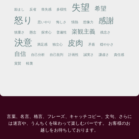
失望
希望
励まし
反省
喪失感
多様性
怒り
感謝
思いやり
悔しさ
情熱
想像力
楽観主義
慎重さ
懸念
探求心
普遍性
残念さ
決意
皮肉
満足感
独立心
矛盾
穏やかさ
自信
自己分析
自己批判
計画性
誠実さ
謙虚さ
責任感
賞賛
軽蔑
言葉、名言、格言、フレーズ、キャッチコピー、文句、さらに
は迷言や、うんちくを味わって楽しむバーです。 お客様のお
越しをお待ちしております。