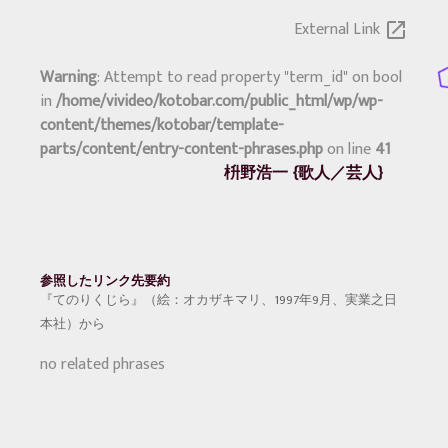
External Link
open_in_new
Warning
: Attempt to read property "term_id" on bool
in
/home/vivideo/kotobar.com/public_html/wp/wp-
content/themes/kotobar/template-
parts/content/entry-content-phrases.php
on line
41
枡野浩一
歌人／芸人
参照したリンク先要約
『てのりくじら』（絵：オカザキマリ、1997年9月、実業之日
本社）から
no related phrases