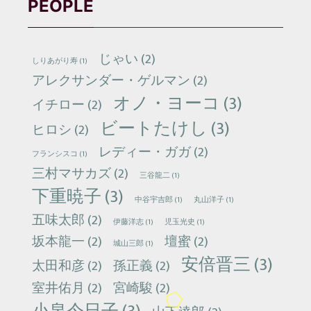
PEOPLE
じゃい
(2)
しりあがり寿
(1)
アレクサンダー・ゲルマン
(2)
オノ・ヨーコ
(3)
イチロー
(2)
ビートたけし
(3)
ヒロシ
(2)
レディー・ガガ
(2)
フランシスコ
(1)
三村マサカズ
(2)
三谷龍二
(1)
下重暁子
(3)
中谷宇吉郎
(1)
丸山洋子
(1)
五味太郎
(2)
伊藤洋志
(1)
児玉光史
(1)
坂本龍一
(2)
壇蜜
(2)
城山三郎
(1)
安倍晋三
(3)
太田和彦
(2)
孫正義
(2)
室井佑月
(2)
宮崎駿
(2)