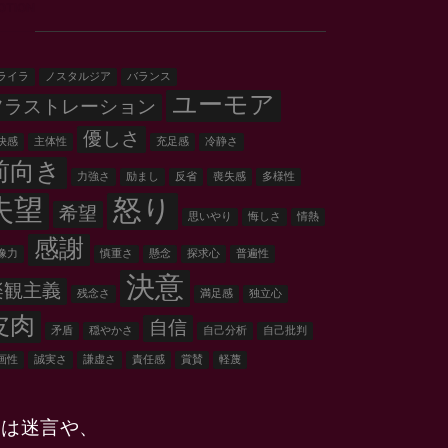
OTION
ライラ
ノスタルジア
バランス
ユーモア
フラストレーション
優しさ
快感
主体性
充足感
冷静さ
前向き
力強さ
励まし
反省
喪失感
多様性
失望
怒り
希望
思いやり
悔しさ
情熱
感謝
像力
慎重さ
懸念
探求心
普遍性
決意
楽観主義
残念さ
満足感
独立心
皮肉
自信
矛盾
穏やかさ
自己分析
自己批判
画性
誠実さ
謙虚さ
責任感
賞賛
軽蔑
には迷言や、