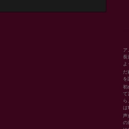
考えて、どうしても
ば、それはもう好き
Se
for.
はなく、やるしかな
RE
やっていくうちに、
なったり、面白がっ
ア
長
うになるのではない
よ
だ
か。
を
初
て
ら
は
声
の