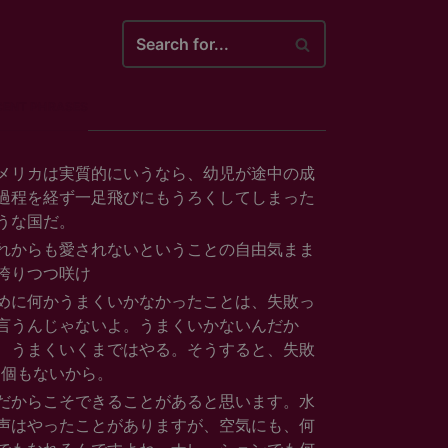
arch
..
CENT PHRASES
メリカは実質的にいうなら、幼児が途中の成
過程を経ず一足飛びにもうろくしてしまった
うな国だ。
れからも愛されないということの自由気まま
誇りつつ咲け
めに何かうまくいかなかったことは、失敗っ
言うんじゃないよ。うまくいかないんだか
、うまくいくまではやる。そうすると、失敗
1個もないから。
だからこそできることがあると思います。水
声はやったことがありますが、空気にも、何