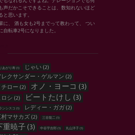
でもなれるんですよね。ナレーションでも何
も声だかこそできることは、数知れないほど
ると思います。
輩に、 酒も女も2号までって教わって、 つい
に自転車2号になりました。
OPLE
じゃい
(2)
りあがり寿
(1)
アレクサンダー・ゲルマン
(2)
オノ・ヨーコ
(3)
イチロー
(2)
ビートたけし
(3)
ヒロシ
(2)
レディー・ガガ
(2)
ランシスコ
(1)
三村マサカズ
(2)
三谷龍二
(1)
下重暁子
(3)
中谷宇吉郎
(1)
丸山洋子
(1)