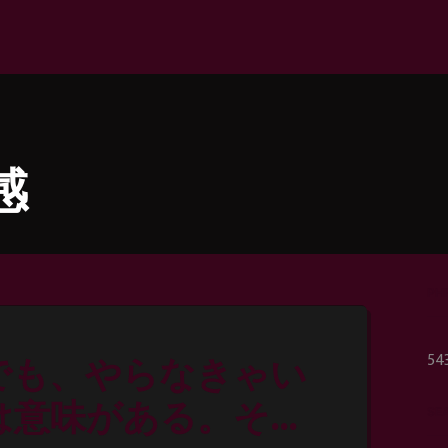
感
PH
54
でも、やらなきゃい
は意味がある。その
SE