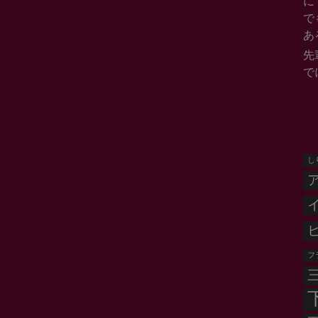
に
で
あ
先
で
PE
し
フ