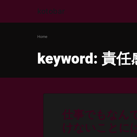
Skip
kotobar
to
content
Home
keyword:
責任
仕事でもなん
けないことに