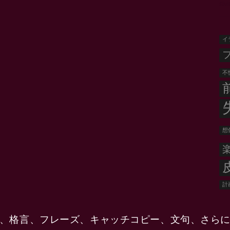
EM
イ
不
想
計
、格言、フレーズ、キャッチコピー、文句、さら