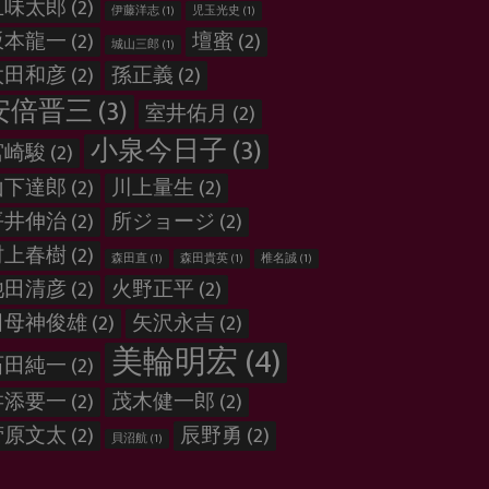
五味太郎
(2)
伊藤洋志
(1)
児玉光史
(1)
坂本龍一
(2)
壇蜜
(2)
城山三郎
(1)
太田和彦
(2)
孫正義
(2)
安倍晋三
(3)
室井佑月
(2)
小泉今日子
(3)
宮崎駿
(2)
山下達郎
(2)
川上量生
(2)
平井伸治
(2)
所ジョージ
(2)
村上春樹
(2)
森田直
(1)
森田貴英
(1)
椎名誠
(1)
池田清彦
(2)
火野正平
(2)
田母神俊雄
(2)
矢沢永吉
(2)
美輪明宏
(4)
石田純一
(2)
舛添要一
(2)
茂木健一郎
(2)
菅原文太
(2)
辰野勇
(2)
貝沼航
(1)