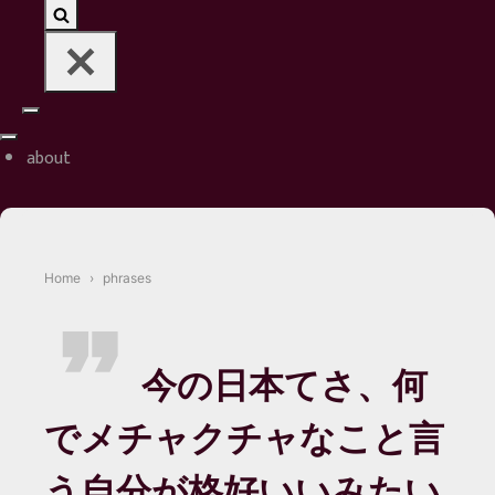
Navigation
Navigation
Menu
about
Menu
Home
phrases
今の日本てさ、何
でメチャクチャなこと言
う自分が格好いいみたい