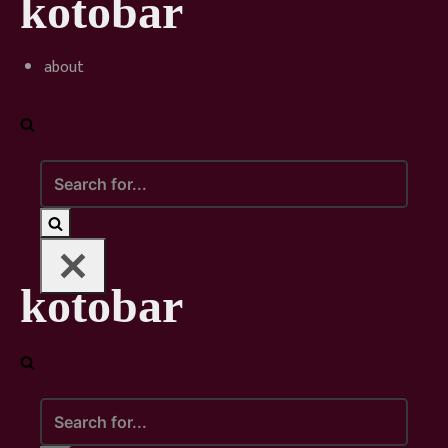
kotobar
Skip
to
content
about
Search
for...
kotobar
Search
for...