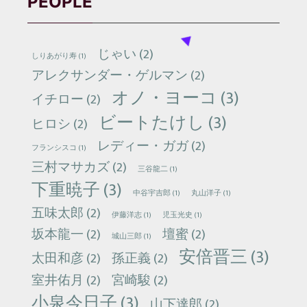
PEOPLE
じゃい
(2)
しりあがり寿
(1)
アレクサンダー・ゲルマン
(2)
オノ・ヨーコ
(3)
イチロー
(2)
ビートたけし
(3)
ヒロシ
(2)
レディー・ガガ
(2)
フランシスコ
(1)
三村マサカズ
(2)
三谷龍二
(1)
下重暁子
(3)
中谷宇吉郎
(1)
丸山洋子
(1)
五味太郎
(2)
伊藤洋志
(1)
児玉光史
(1)
坂本龍一
(2)
壇蜜
(2)
城山三郎
(1)
安倍晋三
(3)
太田和彦
(2)
孫正義
(2)
室井佑月
(2)
宮崎駿
(2)
小泉今日子
(3)
山下達郎
(2)