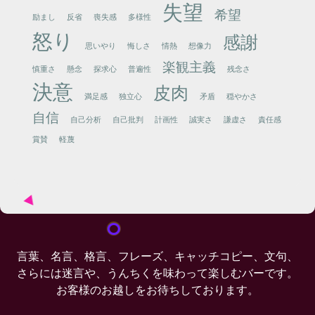
失望
希望
励まし
反省
喪失感
多様性
怒り
感謝
思いやり
悔しさ
情熱
想像力
楽観主義
慎重さ
懸念
探求心
普遍性
残念さ
決意
皮肉
満足感
独立心
矛盾
穏やかさ
自信
自己分析
自己批判
計画性
誠実さ
謙虚さ
責任感
賞賛
軽蔑
言葉、名言、格言、フレーズ、キャッチコピー、文句、
さらには迷言や、うんちくを味わって楽しむバーです。
お客様のお越しをお待ちしております。