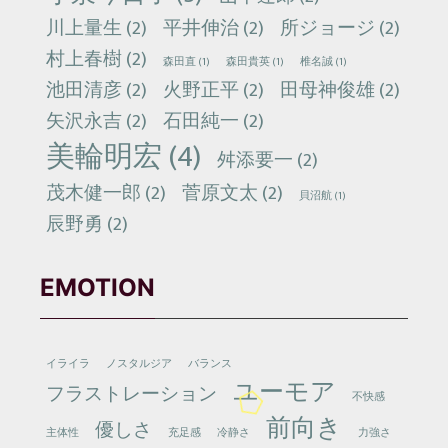
川上量生
(2)
平井伸治
(2)
所ジョージ
(2)
村上春樹
(2)
森田直
(1)
森田貴英
(1)
椎名誠
(1)
池田清彦
(2)
火野正平
(2)
田母神俊雄
(2)
矢沢永吉
(2)
石田純一
(2)
美輪明宏
(4)
舛添要一
(2)
茂木健一郎
(2)
菅原文太
(2)
貝沼航
(1)
辰野勇
(2)
EMOTION
イライラ
ノスタルジア
バランス
ユーモア
フラストレーション
不快感
前向き
優しさ
主体性
充足感
冷静さ
力強さ