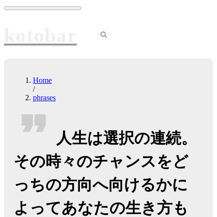
Skip
to
content
kotobar
Navigation
Menu
Home
/
phrases
人生は選択の連続。
その時々のチャンスをど
っちの方向へ向けるかに
よってあなたの生き方も