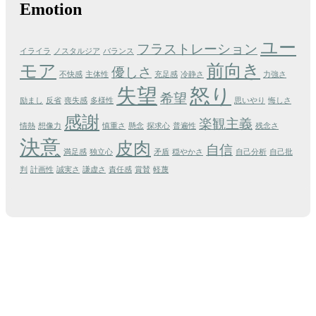
Emotion
ユー
フラストレーション
イライラ
ノスタルジア
バランス
モア
前向き
優しさ
不快感
主体性
充足感
冷静さ
力強さ
失望
怒り
希望
励まし
反省
喪失感
多様性
思いやり
悔しさ
感謝
楽観主義
情熱
想像力
慎重さ
懸念
探求心
普遍性
残念さ
決意
皮肉
自信
満足感
独立心
矛盾
穏やかさ
自己分析
自己批
判
計画性
誠実さ
謙虚さ
責任感
賞賛
軽蔑
言葉、名言、格言、フレーズ、キャッチコピー、文句、さらには迷言や
うんちくを味わって楽しむバーです。 お客様のお越しをお待ちしてお
ます。