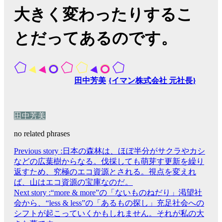
大きく変わったりするこ
とだってあるのです。
田中芳美
イマン株式会社 元社長
田中芳美
no related phrases
Previous story :
日本の森林は、ほぼ半分がサクラやカシ
などの広葉樹からなる。伐採しても萌芽す更新を繰り
返すため、究極のエコ資源とされる。視点を変えれ
ば、山はエコ資源の宝庫なのだ。
Next story :
“more & more”の「ないものねだり」渇望社
会から、“less & less”の「あるもの探し」充足社会への
シフトが起こっていくかもしれません。それが私の大