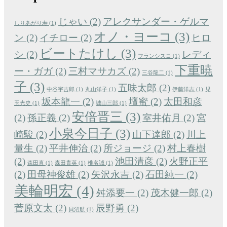
じゃい
(2)
アレクサンダー・ゲルマ
しりあがり寿
(1)
オノ・ヨーコ
(3)
ン
(2)
イチロー
(2)
ヒロ
ビートたけし
(3)
シ
(2)
レディ
フランシスコ
(1)
下重暁
ー・ガガ
(2)
三村マサカズ
(2)
三谷龍二
(1)
子
(3)
五味太郎
(2)
中谷宇吉郎
(1)
丸山洋子
(1)
伊藤洋志
(1)
児
坂本龍一
(2)
壇蜜
(2)
太田和彦
玉光史
(1)
城山三郎
(1)
安倍晋三
(3)
(2)
孫正義
(2)
室井佑月
(2)
宮
小泉今日子
(3)
崎駿
(2)
山下達郎
(2)
川上
量生
(2)
平井伸治
(2)
所ジョージ
(2)
村上春樹
(2)
池田清彦
(2)
火野正平
森田直
(1)
森田貴英
(1)
椎名誠
(1)
(2)
田母神俊雄
(2)
矢沢永吉
(2)
石田純一
(2)
美輪明宏
(4)
舛添要一
(2)
茂木健一郎
(2)
菅原文太
(2)
辰野勇
(2)
貝沼航
(1)