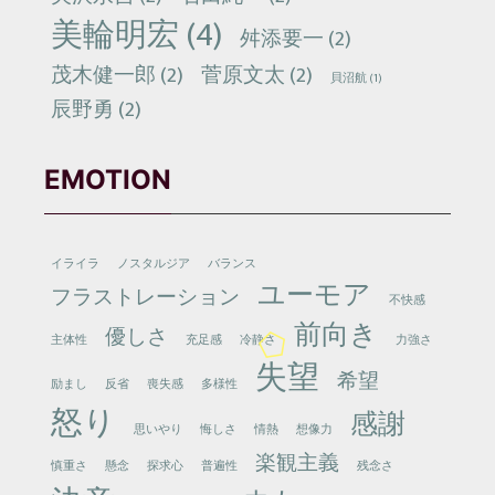
美輪明宏
(4)
舛添要一
(2)
茂木健一郎
(2)
菅原文太
(2)
貝沼航
(1)
辰野勇
(2)
EMOTION
イライラ
ノスタルジア
バランス
ユーモア
フラストレーション
不快感
前向き
優しさ
主体性
充足感
冷静さ
力強さ
失望
希望
励まし
反省
喪失感
多様性
怒り
感謝
思いやり
悔しさ
情熱
想像力
楽観主義
慎重さ
懸念
探求心
普遍性
残念さ