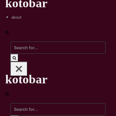
kotobar
Skip
to
content
about
Search
for...
kotobar
Search
for...