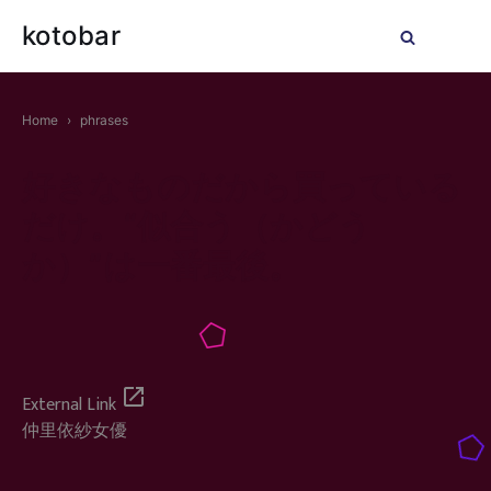
Skip
kotobar
to
Navig
content
Men
Home
phrases
好きなものだから買っている
だけ。“似合う（かどう
か）”は一番最後。
open_in_new
External Link
仲里依紗
女優