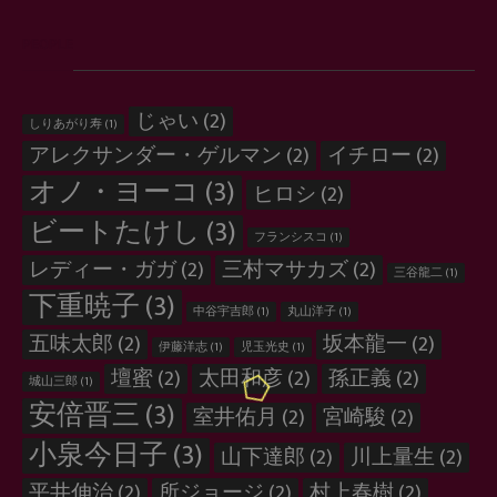
PEOPLE
じゃい
(2)
しりあがり寿
(1)
アレクサンダー・ゲルマン
(2)
イチロー
(2)
オノ・ヨーコ
(3)
ヒロシ
(2)
ビートたけし
(3)
フランシスコ
(1)
レディー・ガガ
(2)
三村マサカズ
(2)
三谷龍二
(1)
下重暁子
(3)
中谷宇吉郎
(1)
丸山洋子
(1)
五味太郎
(2)
坂本龍一
(2)
伊藤洋志
(1)
児玉光史
(1)
壇蜜
(2)
太田和彦
(2)
孫正義
(2)
城山三郎
(1)
安倍晋三
(3)
室井佑月
(2)
宮崎駿
(2)
小泉今日子
(3)
山下達郎
(2)
川上量生
(2)
平井伸治
(2)
所ジョージ
(2)
村上春樹
(2)