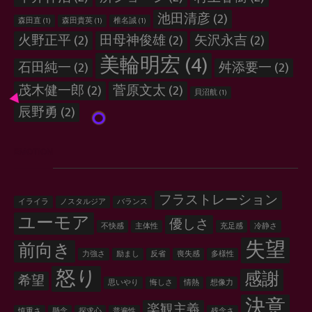
池田清彦
(2)
森田直
(1)
森田貴英
(1)
椎名誠
(1)
火野正平
(2)
田母神俊雄
(2)
矢沢永吉
(2)
美輪明宏
(4)
石田純一
(2)
舛添要一
(2)
茂木健一郎
(2)
菅原文太
(2)
貝沼航
(1)
辰野勇
(2)
EMOTION
フラストレーション
イライラ
ノスタルジア
バランス
ユーモア
優しさ
不快感
主体性
充足感
冷静さ
失望
前向き
力強さ
励まし
反省
喪失感
多様性
怒り
感謝
希望
思いやり
悔しさ
情熱
想像力
決意
楽観主義
慎重さ
懸念
探求心
普遍性
残念さ