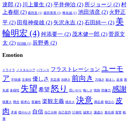
達郎
(2)
川上量生
(2)
平井伸治
(2)
所ジョージ
(2)
村
上春樹
(2)
池田清彦
(2)
火野正
森田直
(1)
森田貴英
(1)
椎名誠
(1)
美
平
(2)
田母神俊雄
(2)
矢沢永吉
(2)
石田純一
(2)
輪明宏
(4)
舛添要一
(2)
茂木健一郎
(2)
菅原文
太
(2)
辰野勇
(2)
貝沼航
(1)
Emotion
ユーモ
フラストレーション
イライラ
ノスタルジア
バランス
ア
前向き
優しさ
不快感
主体性
充足感
冷静さ
力強さ
励まし
反省
喪
失望
怒り
感謝
希望
失感
多様性
思いやり
悔しさ
情熱
想像力
決意
皮
楽観主義
慎重さ
懸念
探求心
普遍性
残念さ
満足感
独立心
肉
自信
矛盾
穏やかさ
自己分析
自己批判
計画性
誠実さ
謙虚さ
責任感
賞賛
軽
蔑
言葉、名言、格言、フレーズ、キャッチコピー、文句、さらに