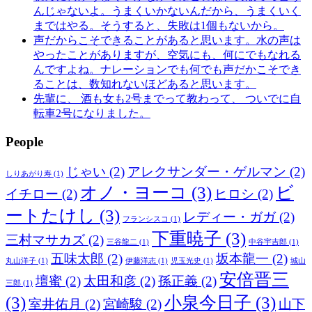
んじゃないよ。うまくいかないんだから、うまくいく
まではやる。そうすると、失敗は1個もないから。
声だからこそできることがあると思います。水の声は
やったことがありますが、空気にも、何にでもなれる
んですよね。ナレーションでも何でも声だかこそでき
ることは、数知れないほどあると思います。
先輩に、 酒も女も2号までって教わって、 ついでに自
転車2号になりました。
People
じゃい
(2)
アレクサンダー・ゲルマン
(2)
しりあがり寿
(1)
オノ・ヨーコ
(3)
ビ
イチロー
(2)
ヒロシ
(2)
ートたけし
(3)
レディー・ガガ
(2)
フランシスコ
(1)
下重暁子
(3)
三村マサカズ
(2)
三谷龍二
(1)
中谷宇吉郎
(1)
五味太郎
(2)
坂本龍一
(2)
丸山洋子
(1)
伊藤洋志
(1)
児玉光史
(1)
城山
安倍晋三
壇蜜
(2)
太田和彦
(2)
孫正義
(2)
三郎
(1)
(3)
小泉今日子
(3)
室井佑月
(2)
宮崎駿
(2)
山下