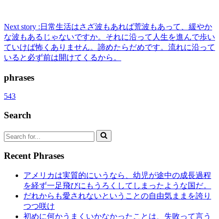
Next story :
日常生活はさざ波もあれば荒波もあって、緩やか
な波もあるじゃないですか。それに沿って人生を進んで歩い
ていけば怖くありません。諦めたらだめです。流れに沿って
いると必ず前は開けてくるから。
phrases
543
Search
Search
for...
Recent Phrases
アメリカは実質的にいうなら、幼児が途中の成長過程
を経ず一足飛びにもうろくしてしまったような国だ。
だれからも愛されないということの自由気ままを誇り
つつ咲け
初めに何かうまくいかなかったことは、失敗って言う