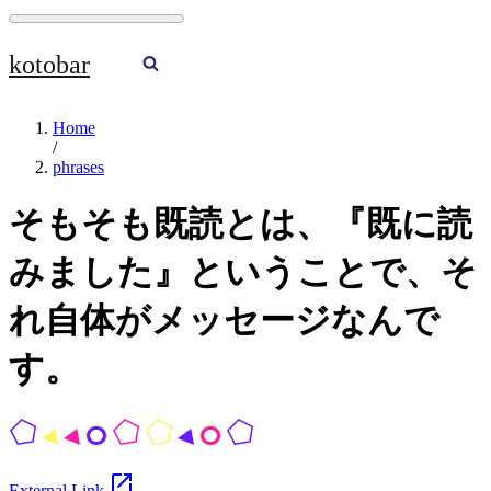
Skip
to
content
kotobar
Navigation
Menu
Home
/
phrases
そもそも既読とは、『既に読
みました』ということで、そ
れ自体がメッセージなんで
す。
open_in_new
External Link