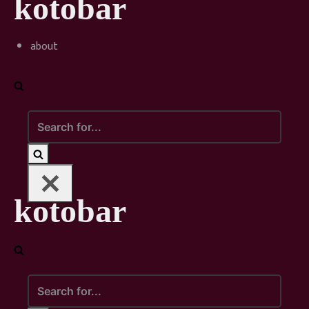
kotobar
Skip
to
content
about
Search
for...
kotobar
Search
for...