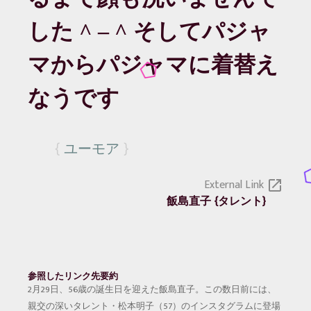
した ^ – ^ そしてパジャ
マからパジャマに着替え
なうです
ユーモア
External Link
open_in_new
飯島直子
タレント
参照したリンク先要約
2月29日、56歳の誕生日を迎えた飯島直子。この数日前には、
親交の深いタレント・松本明子（57）のインスタグラムに登場