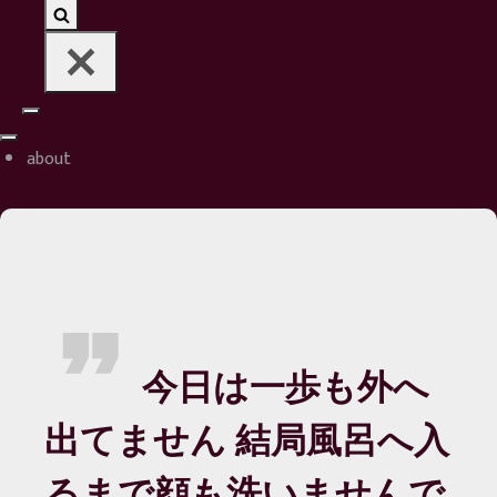
Navigation
Navigation
Menu
about
Menu
今日は一歩も外へ
出てません 結局風呂へ入
るまで顔も洗いませんで