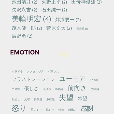
池田清彦
(2)
火野正平
(2)
田母神俊雄
(2)
矢沢永吉
(2)
石田純一
(2)
美輪明宏
(4)
舛添要一
(2)
茂木健一郎
(2)
菅原文太
(2)
貝沼航
(1)
辰野勇
(2)
EMOTION
イライラ
ノスタルジア
バランス
ユーモア
フラストレーション
不快感
前向き
優しさ
主体性
充足感
冷静さ
力強さ
失望
希望
励まし
反省
喪失感
多様性
怒り
感謝
思いやり
悔しさ
情熱
想像力