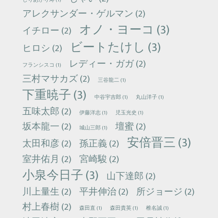
しりあがり寿
(1)
アレクサンダー・ゲルマン
(2)
オノ・ヨーコ
(3)
イチロー
(2)
ビートたけし
(3)
ヒロシ
(2)
レディー・ガガ
(2)
フランシスコ
(1)
三村マサカズ
(2)
三谷龍二
(1)
下重暁子
(3)
中谷宇吉郎
(1)
丸山洋子
(1)
五味太郎
(2)
伊藤洋志
(1)
児玉光史
(1)
坂本龍一
(2)
壇蜜
(2)
城山三郎
(1)
安倍晋三
(3)
太田和彦
(2)
孫正義
(2)
室井佑月
(2)
宮崎駿
(2)
小泉今日子
(3)
山下達郎
(2)
川上量生
(2)
平井伸治
(2)
所ジョージ
(2)
村上春樹
(2)
森田直
(1)
森田貴英
(1)
椎名誠
(1)