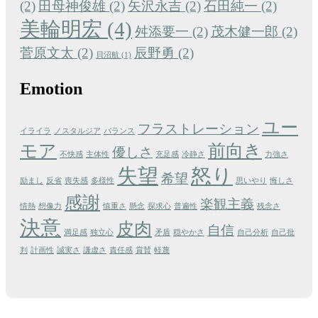
(2)
田母神俊雄
(2)
矢沢永吉
(2)
石田純一
(2)
美輪明宏
(4)
舛添要一
(2)
茂木健一郎
(2)
菅原文太
(2)
辰野勇
(2)
貝沼航
(1)
Emotion
ユー
フラストレーション
イライラ
ノスタルジア
バランス
モア
前向き
優しさ
不快感
主体性
充足感
冷静さ
力強さ
失望
怒り
希望
励まし
反省
喪失感
多様性
思いやり
悔しさ
感謝
楽観主義
情熱
想像力
慎重さ
懸念
探求心
普遍性
残念さ
決意
皮肉
自信
満足感
独立心
矛盾
穏やかさ
自己分析
自己批
判
計画性
誠実さ
謙虚さ
責任感
賞賛
軽蔑