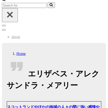
Search
for...
Navigation
Menu
Navigation
Menu
about
Home
エリザベス・アレク
サンドラ・メアリー
スコットランドやほかの地域の人々の間に強い感情や