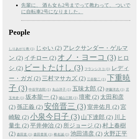
先輩に、 酒も女も2号までって教わって、 ついで
に自転車2号になりました。
People
じゃい
(2)
アレクサンダー・ゲルマ
しりあがり寿
(1)
オノ・ヨーコ
(3)
ン
(2)
イチロー
(2)
ヒロ
ビートたけし
(3)
シ
(2)
レディ
フランシスコ
(1)
下重暁
ー・ガガ
(2)
三村マサカズ
(2)
三谷龍二
(1)
子
(3)
五味太郎
(2)
中谷宇吉郎
(1)
丸山洋子
(1)
伊藤洋志
(1)
児
坂本龍一
(2)
壇蜜
(2)
太田和彦
玉光史
(1)
城山三郎
(1)
安倍晋三
(3)
(2)
孫正義
(2)
室井佑月
(2)
宮
小泉今日子
(3)
崎駿
(2)
山下達郎
(2)
川上
量生
(2)
平井伸治
(2)
所ジョージ
(2)
村上春樹
(2)
池田清彦
(2)
火野正平
森田直
(1)
森田貴英
(1)
椎名誠
(1)