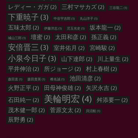
レディー・ガガ
(2)
三村マサカズ
(2)
三谷龍二
(1)
下重暁子
(3)
中谷宇吉郎
(1)
丸山洋子
(1)
五味太郎
(2)
坂本龍一
(2)
伊藤洋志
(1)
児玉光史
(1)
壇蜜
(2)
太田和彦
(2)
孫正義
(2)
城山三郎
(1)
安倍晋三
(3)
室井佑月
(2)
宮崎駿
(2)
小泉今日子
(3)
山下達郎
(2)
川上量生
(2)
平井伸治
(2)
所ジョージ
(2)
村上春樹
(2)
池田清彦
(2)
森田直
(1)
森田貴英
(1)
椎名誠
(1)
火野正平
(2)
田母神俊雄
(2)
矢沢永吉
(2)
美輪明宏
(4)
石田純一
(2)
舛添要一
(2)
茂木健一郎
(2)
菅原文太
(2)
貝沼航
(1)
辰野勇
(2)
EMOTION