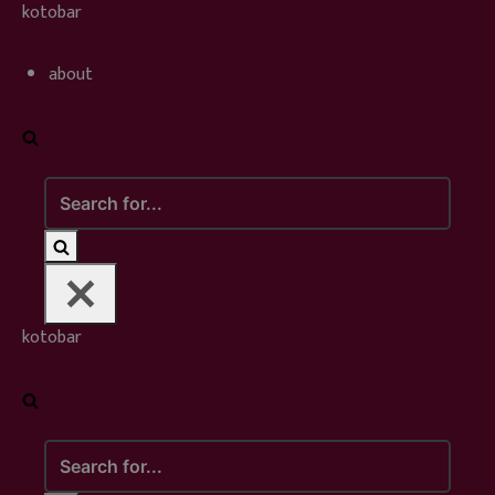
Skip
kotobar
to
content
about
Search
for...
kotobar
Search
for...