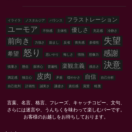
フラストレーション
イライラ
ノスタルジア
バランス
ユーモア
優しさ
不快感
主体性
充足感
冷静さ
失望
前向き
力強さ
励まし
反省
喪失感
多様性
怒り
感謝
希望
思いやり
悔しさ
情熱
想像力
決意
楽観主義
慎重さ
懸念
探求心
普遍性
残念さ
皮肉
自信
満足感
独立心
矛盾
穏やかさ
自己分析
自己批判
計画性
誠実さ
謙虚さ
責任感
賞賛
軽蔑
言葉、名言、格言、フレーズ、キャッチコピー、文句、
さらには迷言や、うんちくを味わって楽しむバーです。
お客様のお越しをお待ちしております。