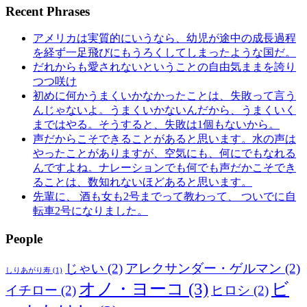
Recent Phrases
アメリカは実質的にいうなら、幼児が途中の成長過程
を経ず一足飛びにもうろくしてしまったような国だ。
だれからも愛されないということの自由気ままを誇り
つつ咲け
初めに何かうまくいかなかったことは、失敗って言う
んじゃないよ。うまくいかないんだから、うまくいく
まではやる。そうすると、失敗は1個もないから。
声だからこそできることがあると思います。水の声は
やったことがありますが、空気にも、何にでもなれる
んですよね。ナレーションでも何でも声だかこそでき
ることは、数知れないほどあると思います。
先輩に、 酒も女も2号までって教わって、 ついでに自
転車2号になりました。
People
じゃい
(2)
アレクサンダー・ゲルマン
(2)
しりあがり寿
(1)
オノ・ヨーコ
(3)
ビ
イチロー
(2)
ヒロシ
(2)