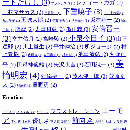
ートたけし
(3)
レディー・ガガ
(2)
フランシスコ
(1)
下重暁子
(3)
三村マサカズ
(2)
三谷龍二
(1)
中谷宇吉郎
(1)
五味太郎
(2)
坂本龍一
(2)
丸山洋子
(1)
伊藤洋志
(1)
児玉光史
(1)
城山
安倍晋三
壇蜜
(2)
太田和彦
(2)
孫正義
(2)
三郎
(1)
(3)
小泉今日子
(3)
室井佑月
(2)
宮崎駿
(2)
山下
達郎
(2)
川上量生
(2)
平井伸治
(2)
所ジョージ
(2)
村
上春樹
(2)
池田清彦
(2)
火野正
森田直
(1)
森田貴英
(1)
椎名誠
(1)
美
平
(2)
田母神俊雄
(2)
矢沢永吉
(2)
石田純一
(2)
輪明宏
(4)
舛添要一
(2)
茂木健一郎
(2)
菅原文
太
(2)
辰野勇
(2)
貝沼航
(1)
Emotion
ユーモ
フラストレーション
イライラ
ノスタルジア
バランス
ア
前向き
優しさ
不快感
主体性
充足感
冷静さ
力強さ
励まし
反省
喪