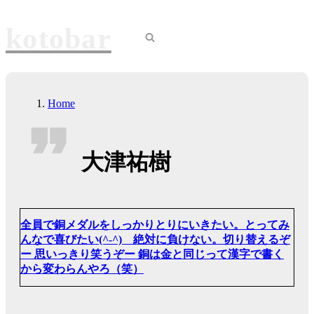
Skip
to
kotobar
content
Navigation
Menu
Home
大津祐樹
全員で銅メダルをしっかりとりにいきたい。とってみ
んなで喜びたい(^-^) 絶対に負けない。切り替えるぞ
ー 思いっきり笑うぞー 銅は金と同じって漢字で書く
から変わらんやろ（笑）