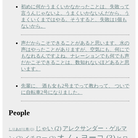
初めに何かうまくいかなかったことは、失敗って
言うんじゃないよ。うまくいかないんだから、う
まくいくまではやる。そうすると、失敗は1個も
ないから。
声だからこそできることがあると思います。水の
声はやったことがありますが、空気にも、何にで
もなれるんですよね。ナレーションでも何でも声
だかこそできることは、数知れないほどあると思
います。
先輩に、 酒も女も2号までって教わって、 ついで
に自転車2号になりました。
People
じゃい
(2)
アレクサンダー・ゲルマ
しりあがり寿
(1)
オノ・ヨーコ
(3)