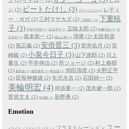
ン
(2)
イチロー
(2)
ヒロ
ビートたけし
(3)
シ
(2)
レディ
フランシスコ
(1)
下重暁
ー・ガガ
(2)
三村マサカズ
(2)
三谷龍二
(1)
子
(3)
五味太郎
(2)
中谷宇吉郎
(1)
丸山洋子
(1)
伊藤洋志
(1)
児
坂本龍一
(2)
壇蜜
(2)
太田和彦
玉光史
(1)
城山三郎
(1)
安倍晋三
(3)
(2)
孫正義
(2)
室井佑月
(2)
宮
小泉今日子
(3)
崎駿
(2)
山下達郎
(2)
川上
量生
(2)
平井伸治
(2)
所ジョージ
(2)
村上春樹
(2)
池田清彦
(2)
火野正平
森田直
(1)
森田貴英
(1)
椎名誠
(1)
(2)
田母神俊雄
(2)
矢沢永吉
(2)
石田純一
(2)
美輪明宏
(4)
舛添要一
(2)
茂木健一郎
(2)
菅原文太
(2)
辰野勇
(2)
貝沼航
(1)
Emotion
ユー
フラストレーション
イライラ
ノスタルジア
バランス