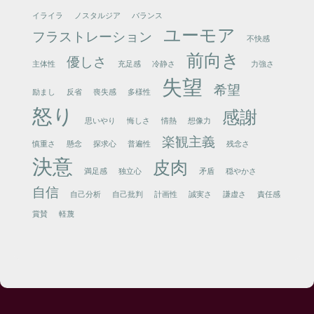
イライラ
ノスタルジア
バランス
ユーモア
フラストレーション
不快感
前向き
優しさ
主体性
充足感
冷静さ
力強さ
失望
希望
励まし
反省
喪失感
多様性
怒り
感謝
思いやり
悔しさ
情熱
想像力
楽観主義
慎重さ
懸念
探求心
普遍性
残念さ
決意
皮肉
満足感
独立心
矛盾
穏やかさ
自信
自己分析
自己批判
計画性
誠実さ
謙虚さ
責任感
賞賛
軽蔑