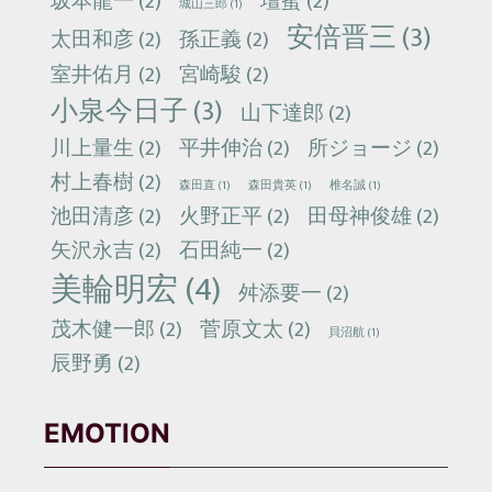
坂本龍一
(2)
壇蜜
(2)
城山三郎
(1)
安倍晋三
(3)
太田和彦
(2)
孫正義
(2)
室井佑月
(2)
宮崎駿
(2)
小泉今日子
(3)
山下達郎
(2)
川上量生
(2)
平井伸治
(2)
所ジョージ
(2)
村上春樹
(2)
森田直
(1)
森田貴英
(1)
椎名誠
(1)
池田清彦
(2)
火野正平
(2)
田母神俊雄
(2)
矢沢永吉
(2)
石田純一
(2)
美輪明宏
(4)
舛添要一
(2)
茂木健一郎
(2)
菅原文太
(2)
貝沼航
(1)
辰野勇
(2)
EMOTION