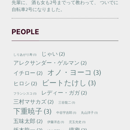
先輩に、 酒も女も2号までって教わって、 ついでに
自転車2号になりました。
PEOPLE
じゃい
(2)
しりあがり寿
(1)
アレクサンダー・ゲルマン
(2)
オノ・ヨーコ
(3)
イチロー
(2)
ビートたけし
(3)
ヒロシ
(2)
レディー・ガガ
(2)
フランシスコ
(1)
三村マサカズ
(2)
三谷龍二
(1)
下重暁子
(3)
中谷宇吉郎
(1)
丸山洋子
(1)
五味太郎
(2)
伊藤洋志
(1)
児玉光史
(1)