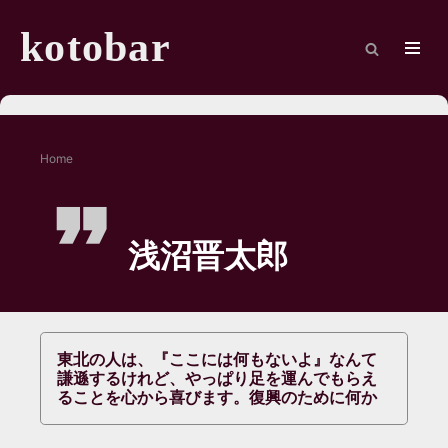
Skip
to
kotobar
content
Navig
Menu
Home
浅沼晋太郎
東北の人は、『ここには何もないよ』なんて
謙遜するけれど、やっぱり足を運んでもらえ
ることを心から喜びます。復興のために何か
したいと思ってくれた時、行ったことのない
場所へ行ってその土地の良いところを見つけ