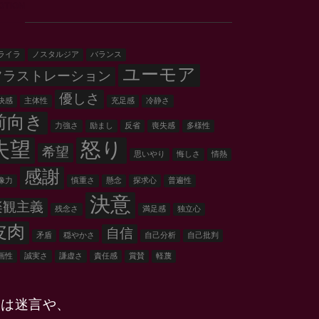
OTION
ライラ
ノスタルジア
バランス
ユーモア
フラストレーション
優しさ
快感
主体性
充足感
冷静さ
前向き
力強さ
励まし
反省
喪失感
多様性
失望
怒り
希望
思いやり
悔しさ
情熱
感謝
像力
慎重さ
懸念
探求心
普遍性
決意
楽観主義
残念さ
満足感
独立心
皮肉
自信
矛盾
穏やかさ
自己分析
自己批判
画性
誠実さ
謙虚さ
責任感
賞賛
軽蔑
には迷言や、