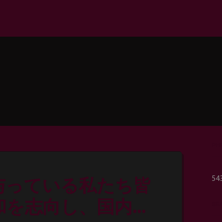
PH
54
与っている私たち皆
和を志向し、国内外
SE