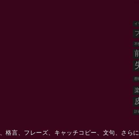
EM
イ
不
想
計
、格言、フレーズ、キャッチコピー、文句、さら