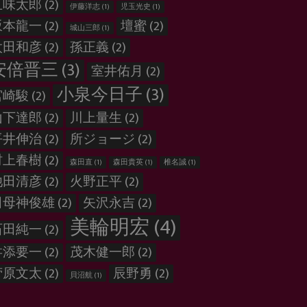
五味太郎
(2)
伊藤洋志
(1)
児玉光史
(1)
坂本龍一
(2)
壇蜜
(2)
城山三郎
(1)
太田和彦
(2)
孫正義
(2)
安倍晋三
(3)
室井佑月
(2)
小泉今日子
(3)
宮崎駿
(2)
山下達郎
(2)
川上量生
(2)
平井伸治
(2)
所ジョージ
(2)
村上春樹
(2)
森田直
(1)
森田貴英
(1)
椎名誠
(1)
池田清彦
(2)
火野正平
(2)
田母神俊雄
(2)
矢沢永吉
(2)
美輪明宏
(4)
石田純一
(2)
舛添要一
(2)
茂木健一郎
(2)
菅原文太
(2)
辰野勇
(2)
貝沼航
(1)