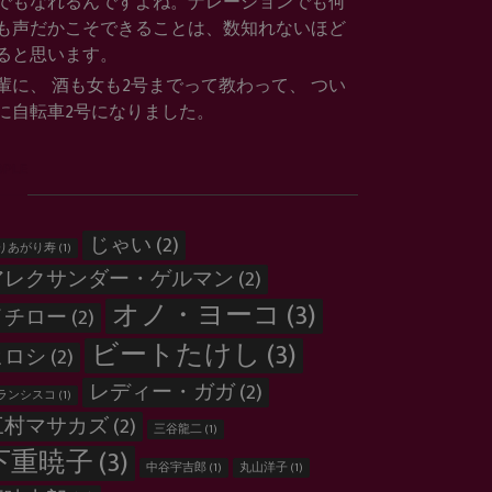
でもなれるんですよね。ナレーションでも何
も声だかこそできることは、数知れないほど
ると思います。
輩に、 酒も女も2号までって教わって、 つい
に自転車2号になりました。
OPLE
じゃい
(2)
りあがり寿
(1)
アレクサンダー・ゲルマン
(2)
オノ・ヨーコ
(3)
イチロー
(2)
ビートたけし
(3)
ヒロシ
(2)
レディー・ガガ
(2)
ランシスコ
(1)
三村マサカズ
(2)
三谷龍二
(1)
下重暁子
(3)
中谷宇吉郎
(1)
丸山洋子
(1)