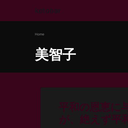
Skip
kotobar
to
content
Home
美智子
平和の恩恵に
が、絶えず平