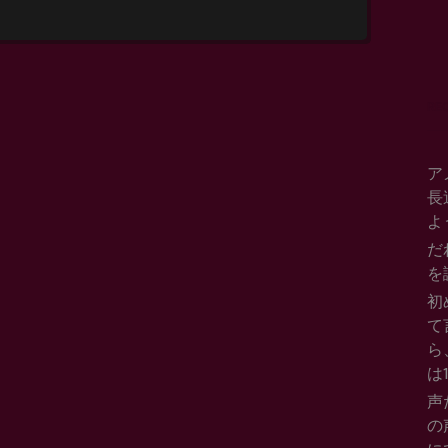
いや苦しみの芽とな
続ける努力を積み重
Se
for.
が大切ではないかと
RE
ています。
ア
長
よ
だ
を
初
て
ら
は
声
の