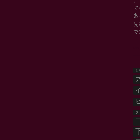
に
で
あ
先
で
PE
し
フ