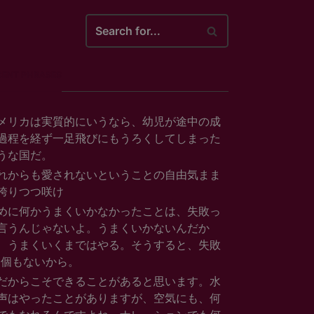
arch
..
CENT PHRASES
メリカは実質的にいうなら、幼児が途中の成
過程を経ず一足飛びにもうろくしてしまった
うな国だ。
れからも愛されないということの自由気まま
誇りつつ咲け
めに何かうまくいかなかったことは、失敗っ
言うんじゃないよ。うまくいかないんだか
、うまくいくまではやる。そうすると、失敗
1個もないから。
だからこそできることがあると思います。水
声はやったことがありますが、空気にも、何